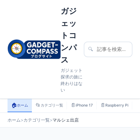
ガジ
ェッ
トコ
ンパ
🔍
ス
ガジェット
探求の旅に
終わりはな
い
🏠
📂
📄
📄

ホーム
カテゴリ一覧
iPhone 17
Raspberry Pi
ホーム
>
カテゴリ一覧
>
マルシェ出店