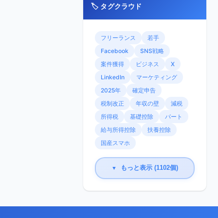
🏷️ タグクラウド
フリーランス
若手
Facebook
SNS戦略
案件獲得
ビジネス
X
LinkedIn
マーケティング
2025年
確定申告
税制改正
年収の壁
減税
所得税
基礎控除
パート
給与所得控除
扶養控除
国産スマホ
もっと表示 (1102個)
▼