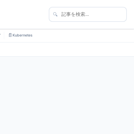
🔍
📄
7
Kubernetes