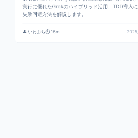
実行に優れたGrokのハイブリッド活用、TDD導入
失敗回避方法を解説します。
👤 いわぶち
⏱️ 15m
2025