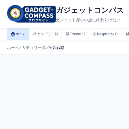
ガジェットコンパス
ガジェット探求の旅に終わりはない
🏠
📂
📄
📄

ホーム
カテゴリ一覧
iPhone 17
Raspberry Pi
ホーム
>
カテゴリ一覧
>
実装戦略