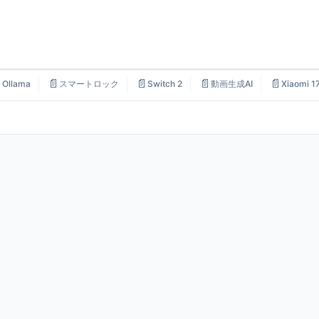

📄
📄
📄
📄
Ollama
スマートロック
Switch 2
動画生成AI
Xiaomi 1