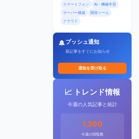
スマートフォン
AI・機械学習
サーバー構築
開発ツール
クラウド
プッシュ通知
🔔
新記事をすぐにお知らせ
通知を受け取る
📈 トレンド情報
今週の人気記事と統計
1,360
今週の閲覧数