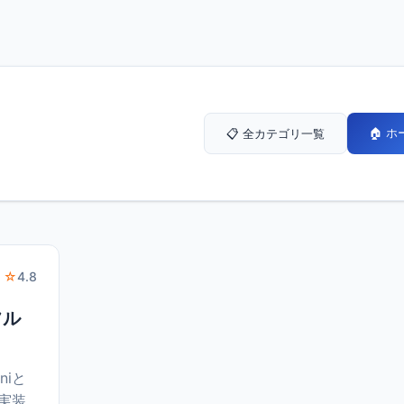
🏠 
📋 全カテゴリ一覧
 ☆
4.8
フル
niと
と実装