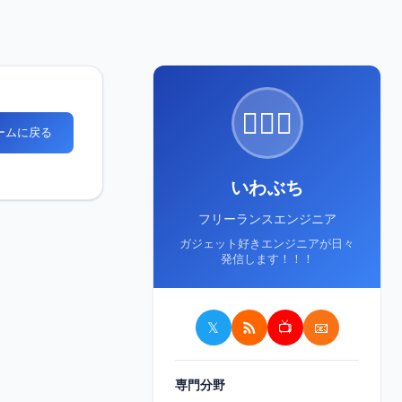
🙋🏻‍♂️
ホームに戻る
いわぶち
フリーランスエンジニア
ガジェット好きエンジニアが日々
発信します！！！
𝕏
📺
📧
専門分野