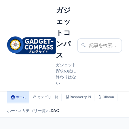
ガジ
ェッ
トコ
ンパ
🔍
ス
ガジェット
探求の旅に
終わりはな
い
🏠
📂
📄
📄
📄
ホーム
カテゴリ一覧
Raspberry Pi
Ollama
ス
ホーム
>
カテゴリ一覧
>
LDAC