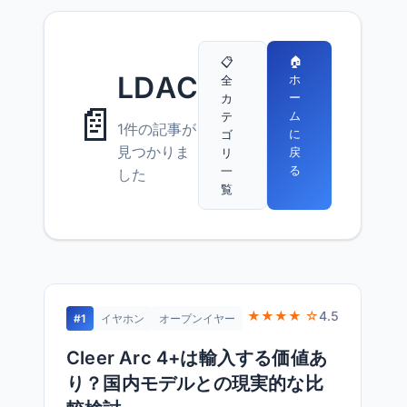
🏠
📋
LDAC
ホ
全
ー
カ
📄
ム
テ
1件の記事が
に
ゴ
見つかりま
戻
リ
る
一
した
覧
★★★★ ☆
4.5
#1
イヤホン
オープンイヤー
Cleer Arc 4+は輸入する価値あ
り？国内モデルとの現実的な比