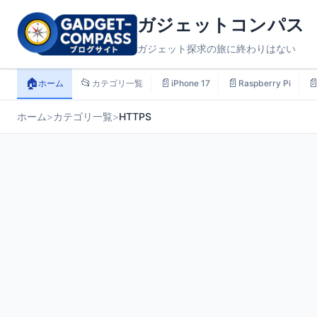
ガジェットコンパス
ガジェット探求の旅に終わりはない
🏠
📂
📄
📄

ホーム
カテゴリ一覧
iPhone 17
Raspberry Pi
ホーム
>
カテゴリ一覧
>
HTTPS