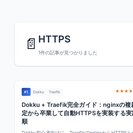
HTTPS
📄
1件の記事が見つかりました
★★★★
#1
Dokku
Traefik
Dokku + Traefik完全ガイド：nginxの
定から卒業して自動HTTPSを実装する実
順
Dokku初心者向けに、TraefikでnginxからHTTPS