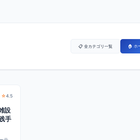
🏠 
📋 全カテゴリ一覧
 ☆
4.5
複雑設
践手
ルーテ