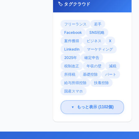
🏷️ タグクラウド
フリーランス
若手
Facebook
SNS戦略
案件獲得
ビジネス
X
LinkedIn
マーケティング
2025年
確定申告
税制改正
年収の壁
減税
所得税
基礎控除
パート
給与所得控除
扶養控除
国産スマホ
もっと表示 (1102個)
▼