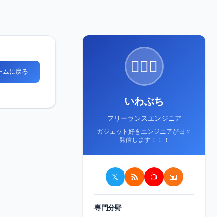
🙋🏻‍♂️
ホームに戻る
いわぶち
フリーランスエンジニア
ガジェット好きエンジニアが日々
発信します！！！
𝕏
📺
📧
専門分野