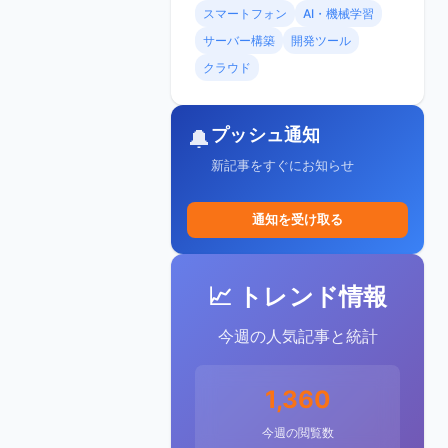
スマートフォン
AI・機械学習
サーバー構築
開発ツール
クラウド
プッシュ通知
🔔
新記事をすぐにお知らせ
通知を受け取る
📈 トレンド情報
今週の人気記事と統計
1,360
今週の閲覧数