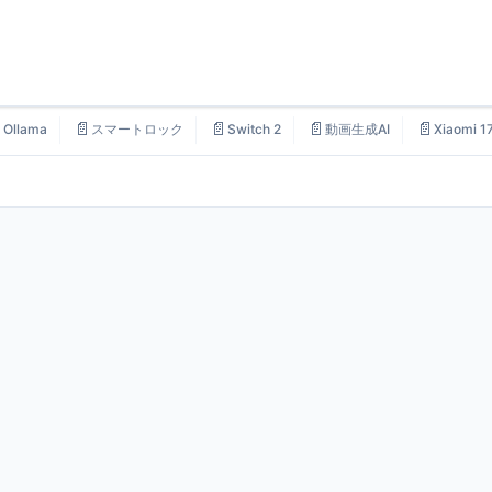

📄
📄
📄
📄
Ollama
スマートロック
Switch 2
動画生成AI
Xiaomi 1