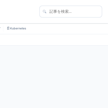
🔍
📄
7
Kubernetes