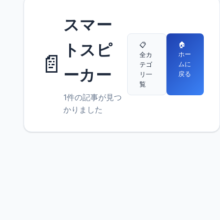
スマー
🏠
トスピ
📋
📄
ホー
全カ
ムに
テゴ
ーカー
戻る
リ一
覧
1件の記事が見つ
かりました