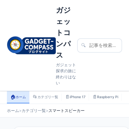
ガジ
ェッ
トコ
ンパ
🔍
ス
ガジェット
探求の旅に
終わりはな
い
🏠
📂
📄
📄

ホーム
カテゴリ一覧
iPhone 17
Raspberry Pi
ホーム
>
カテゴリ一覧
>
スマートスピーカー