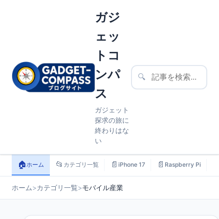
ガジ
ェッ
トコ
ンパ
🔍
ス
ガジェット
探求の旅に
終わりはな
い
🏠
📂
📄
📄

ホーム
カテゴリ一覧
iPhone 17
Raspberry Pi
ホーム
>
カテゴリ一覧
>
モバイル産業