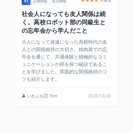
★★★★ ☆
4.5
#1
人間関係
友人関係
社会人になっても友人関係は続
く。高校ロボット部の同級生と
の忘年会から学んだこと
大人になって疎遠になった高校時代の友
人との関係維持の大切さ。焼肉屋での忘
年会を通じて、共通体験と積極的なコミ
ュニケーションが絆を保つ秘訣であるこ
とを学びました。実践的な関係維持のコ
ツも紹介します。
👤 いわぶち
⏱️ 15m
2025/12/29