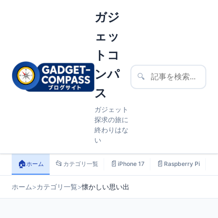
ガジ
ェッ
トコ
ンパ
🔍
ス
ガジェット
探求の旅に
終わりはな
い
🏠
📂
📄
📄

ホーム
カテゴリ一覧
iPhone 17
Raspberry Pi
ホーム
>
カテゴリ一覧
>
懐かしい思い出