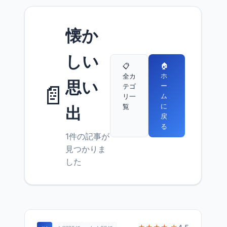
懐か
しい
🏠
📋
ホ
全カ
思い
📄
ー
テゴ
ム
リ一
に
覧
出
戻
る
1件の記事が
見つかりま
した