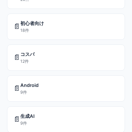
初心者向け
📄
18件
コスパ
📄
12件
Android
📄
9件
生成AI
📄
9件