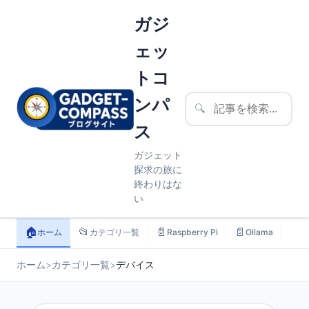
ガジ
ェッ
トコ
ンパ
🔍
ス
ガジェット
探求の旅に
終わりはな
い
🏠
📂
📄
📄
📄
ホーム
カテゴリ一覧
Raspberry Pi
Ollama
ス
ホーム
>
カテゴリ一覧
>
デバイス