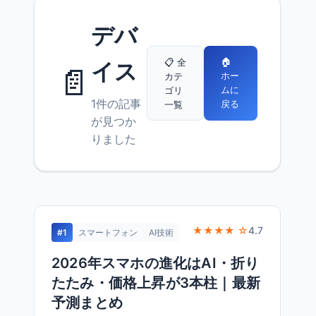
デバ
🏠
📋 全
イス
📄
ホー
カテ
ムに
ゴリ
1件の記事
戻る
一覧
が見つか
りました
★★★★ ☆
4.7
#1
スマートフォン
AI技術
2026年スマホの進化はAI・折り
たたみ・価格上昇が3本柱｜最新
予測まとめ