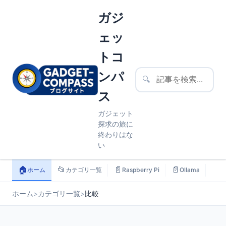
ガジ
ェッ
トコ
ンパ
🔍
ス
ガジェット
探求の旅に
終わりはな
い
🏠
📂
📄
📄
📄
ホーム
カテゴリ一覧
Raspberry Pi
Ollama
ス
ホーム
>
カテゴリ一覧
>
比較