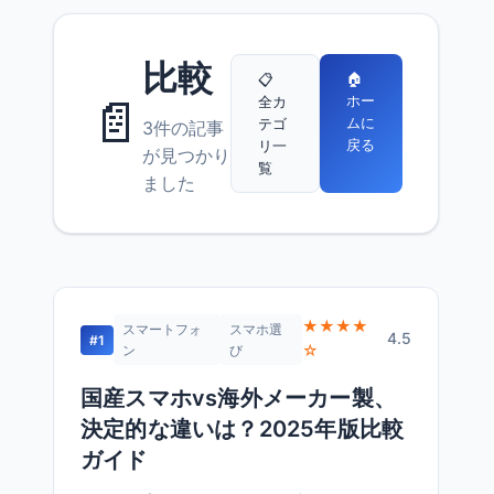
比較
🏠
📋
📄
ホー
全カ
ムに
テゴ
3件の記事
戻る
リ一
が見つかり
覧
ました
★★★★
スマートフォ
スマホ選
4.5
#1
☆
ン
び
国産スマホvs海外メーカー製、
決定的な違いは？2025年版比較
ガイド