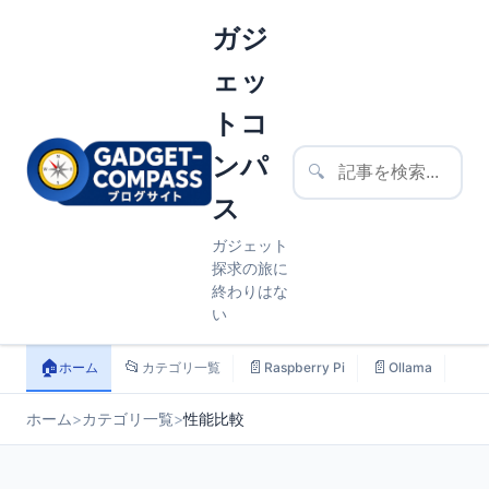
ガジ
ェッ
トコ
ンパ
🔍
ス
ガジェット
探求の旅に
終わりはな
い
🏠
📂
📄
📄
📄
ホーム
カテゴリ一覧
Raspberry Pi
Ollama
ス
ホーム
>
カテゴリ一覧
>
性能比較