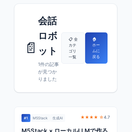
会話
ロボ
🏠
📋 全
📄
ホー
カテ
ット
ムに
ゴリ
戻る
一覧
1件の記事
が見つか
りました
★★★★ ☆
4.7
#1
M5Stack
生成AI
M5Stack × ローカルLLMで作る