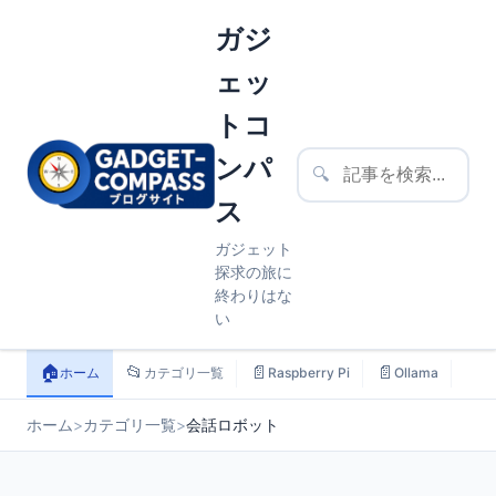
ガジ
ェッ
トコ
ンパ
🔍
ス
ガジェット
探求の旅に
終わりはな
い
🏠
📂
📄
📄
📄
ホーム
カテゴリ一覧
Raspberry Pi
Ollama
ス
ホーム
>
カテゴリ一覧
>
会話ロボット