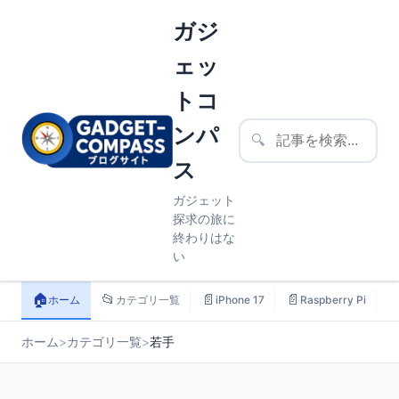
ガジ
ェッ
トコ
ンパ
🔍
ス
ガジェット
探求の旅に
終わりはな
い
🏠
📂
📄
📄

ホーム
カテゴリ一覧
iPhone 17
Raspberry Pi
ホーム
>
カテゴリ一覧
>
若手