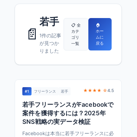
若手
🏠
📋 全
📄
ホー
カテ
1件の記事
ムに
ゴリ
が見つか
戻る
一覧
りました
★★★★ ☆
4.5
#1
フリーランス
若手
若手フリーランスがFacebookで
案件を獲得するには？2025年
SNS戦略の実データ検証
Facebookは本当に若手フリーランスに必