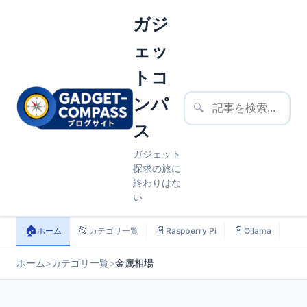
ガジ
ェッ
トコ
ンパ
🔍
ス
ガジェット
探求の旅に
終わりはな
い
🏠
📂
📄
📄
📄
ホーム
カテゴリ一覧
Raspberry Pi
Ollama
ス
ホーム
>
カテゴリ一覧
>
金属相場