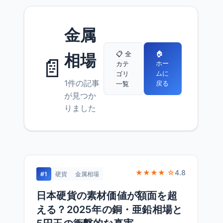
金属
🏠
📋 全
相場
📄
ホー
カテ
ムに
ゴリ
1件の記事
戻る
一覧
が見つか
りました
★★★★ ☆
4.8
#1
硬貨
金属相場
日本硬貨の素材価値が額面を超
える？2025年の銅・亜鉛相場と