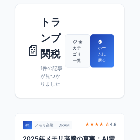
トラ
ンプ
🏠
📋 全
📄
ホー
カテ
関税
ムに
ゴリ
戻る
一覧
1件の記事
が見つか
りました
★★★★ ☆
4.8
#1
メモリ高騰
DRAM
2025年メモリ高騰の真実：AI需