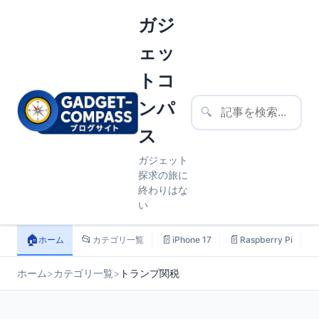
ガジ
ェッ
トコ
ンパ
🔍
ス
ガジェット
探求の旅に
終わりはな
い
🏠
📂
📄
📄

ホーム
カテゴリ一覧
iPhone 17
Raspberry Pi
ホーム
>
カテゴリ一覧
>
トランプ関税