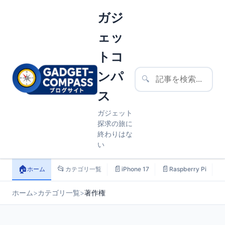
ガジ
ェッ
トコ
ンパ
🔍
ス
ガジェット
探求の旅に
終わりはな
い
🏠
📂
📄
📄

ホーム
カテゴリ一覧
iPhone 17
Raspberry Pi
ホーム
>
カテゴリ一覧
>
著作権