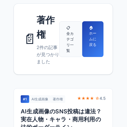
著作
🏠
📋
権
📄
ホー
全カ
ムに
テゴ
戻る
リ一
2件の記事
覧
が見つかり
ました
★★★★ ☆
4.5
#1
AI生成画像
著作権
AI生成画像のSNS投稿は違法？
実在人物・キャラ・商用利用の