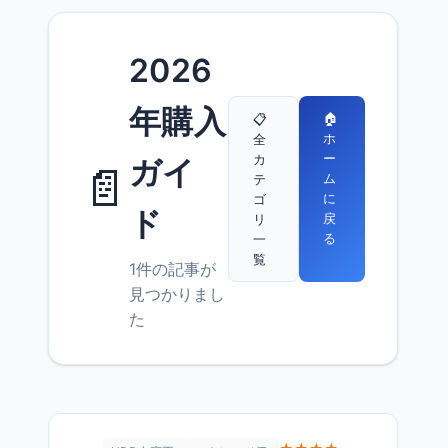
2026
年購入
🏠
📋
ホ
全
ー
カ
ガイ
📄
ム
テ
に
ゴ
ド
戻
リ
る
一
覧
1件の記事が
見つかりまし
た