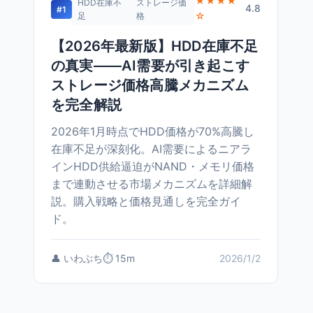
★★★★
HDD在庫不
ストレージ価
4.8
#1
☆
足
格
【2026年最新版】HDD在庫不足
の真実——AI需要が引き起こす
ストレージ価格高騰メカニズム
を完全解説
2026年1月時点でHDD価格が70%高騰し
在庫不足が深刻化。AI需要によるニアラ
インHDD供給逼迫がNAND・メモリ価格
まで連動させる市場メカニズムを詳細解
説。購入戦略と価格見通しを完全ガイ
ド。
👤 いわぶち
⏱️ 15m
2026/1/2