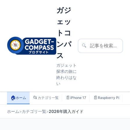
ガジ
ェッ
トコ
ンパ
🔍
ス
ガジェット
探求の旅に
終わりはな
い
🏠
📂
📄
📄

ホーム
カテゴリ一覧
iPhone 17
Raspberry Pi
ホーム
>
カテゴリ一覧
>
2026年購入ガイド