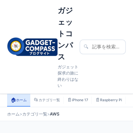
ガジ
ェッ
トコ
ンパ
🔍
ス
ガジェット
探求の旅に
終わりはな
い
🏠
📂
📄
📄

ホーム
カテゴリ一覧
iPhone 17
Raspberry Pi
ホーム
>
カテゴリ一覧
>
AWS