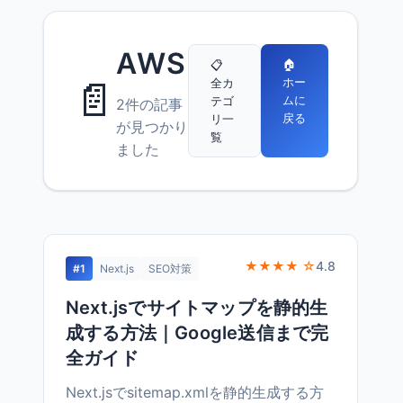
AWS
🏠
📋
📄
ホー
全カ
ムに
テゴ
2件の記事
戻る
リ一
が見つかり
覧
ました
★★★★ ☆
4.8
#1
Next.js
SEO対策
Next.jsでサイトマップを静的生
成する方法｜Google送信まで完
全ガイド
Next.jsでsitemap.xmlを静的生成する方