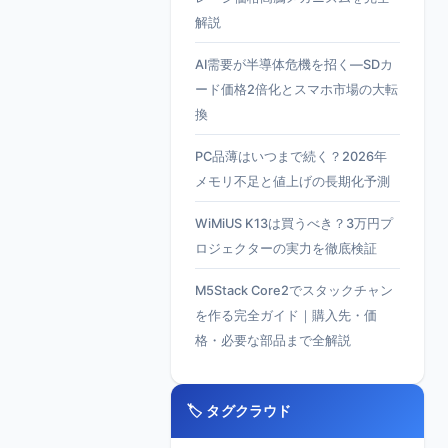
解説
AI需要が半導体危機を招く—SDカ
ード価格2倍化とスマホ市場の大転
換
PC品薄はいつまで続く？2026年
メモリ不足と値上げの長期化予測
WiMiUS K13は買うべき？3万円プ
ロジェクターの実力を徹底検証
M5Stack Core2でスタックチャン
を作る完全ガイド｜購入先・価
格・必要な部品まで全解説
🏷️ タグクラウド