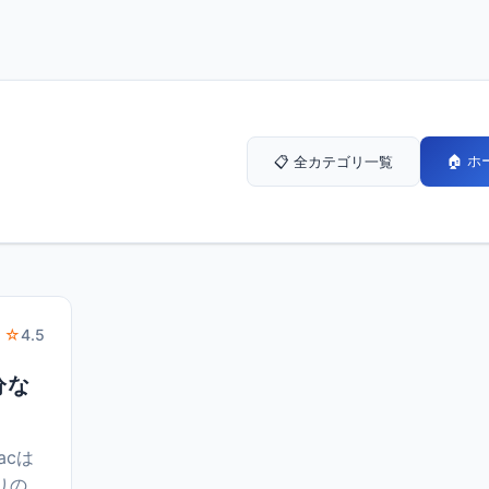
🏠 
📋 全カテゴリ一覧
 ☆
4.5
分な
acは
りの