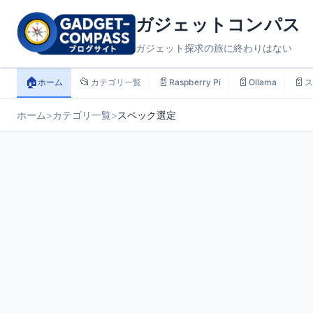
ガジェットコンパス
ガジェット探求の旅に終わりはない
🏠
📂
📄
📄
📄
ホーム
カテゴリ一覧
Raspberry Pi
Ollama
ス
ホーム
>
カテゴリ一覧
>
スペック選定