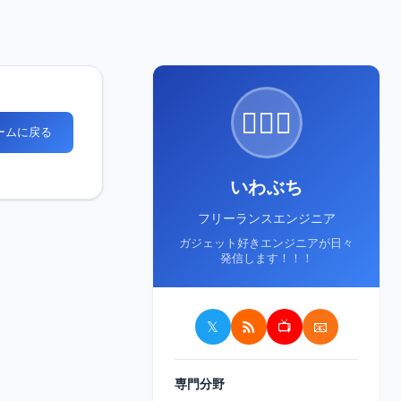
🙋🏻‍♂️
ホームに戻る
いわぶち
フリーランスエンジニア
ガジェット好きエンジニアが日々
発信します！！！
𝕏
📺
📧
専門分野