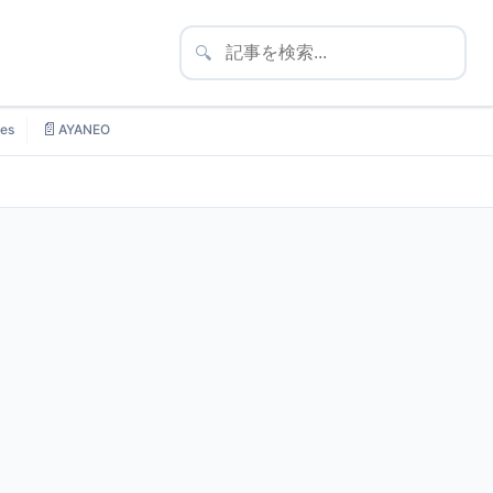
🔍
📄
es
AYANEO