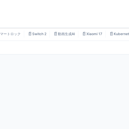
📄
📄
📄
📄
マートロック
Switch 2
動画生成AI
Xiaomi 17
Kubernet