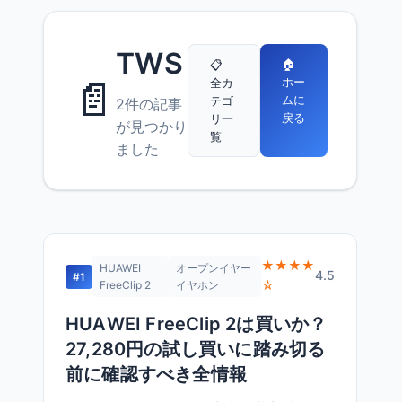
TWS
🏠
📋
📄
ホー
全カ
ムに
テゴ
2件の記事
戻る
リ一
が見つかり
覧
ました
★★★★
HUAWEI
オープンイヤー
4.5
#1
☆
FreeClip 2
イヤホン
HUAWEI FreeClip 2は買いか？
27,280円の試し買いに踏み切る
前に確認すべき全情報