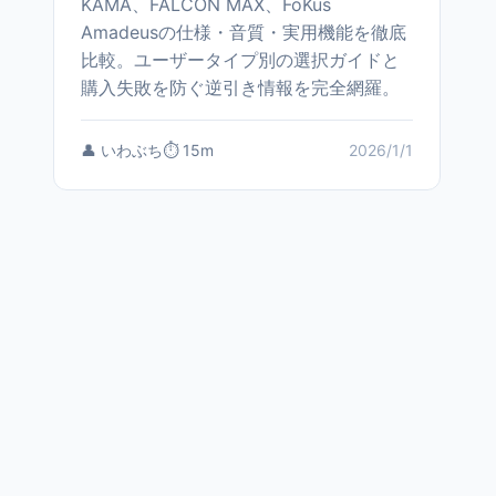
KAMA、FALCON MAX、FoKus
Amadeusの仕様・音質・実用機能を徹底
比較。ユーザータイプ別の選択ガイドと
購入失敗を防ぐ逆引き情報を完全網羅。
👤 いわぶち
⏱️ 15m
2026/1/1