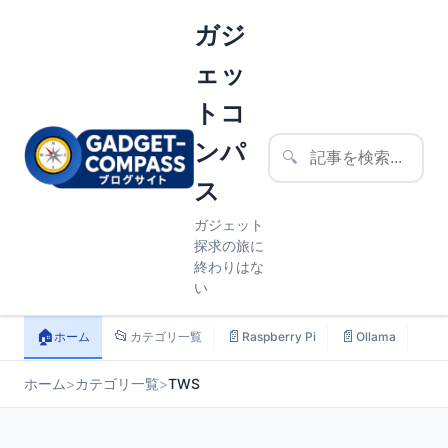
ガジ
ェッ
トコ
ンパ
🔍
ス
ガジェット
探求の旅に
終わりはな
い
🏠
📂
📄
📄
📄
ホーム
カテゴリ一覧
Raspberry Pi
Ollama
ス
ホーム
>
カテゴリ一覧
>
TWS