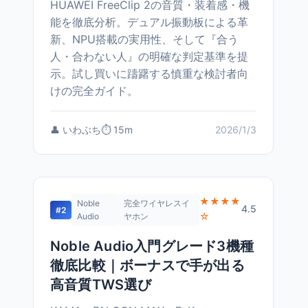
HUAWEI FreeClip 2の音質・装着感・機
能を徹底分析。デュアル振動板による革
新、NPU搭載の実用性、そして『合う
人・合わない人』の明確な判定基準を提
示。試し買いに躊躇する慎重な検討者向
けの完全ガイド。
👤 いわぶち
⏱️ 15m
2026/1/3
★★★★
Noble
完全ワイヤレスイ
4.5
#2
☆
Audio
ヤホン
Noble Audio入門グレード3機種
徹底比較｜ボーナスで手が出る
高音質TWS選び