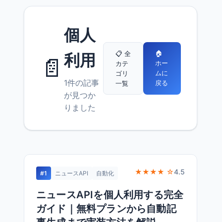
個人
🏠
📋 全
利用
📄
ホー
カテ
ムに
ゴリ
1件の記事
戻る
一覧
が見つか
りました
★★★★ ☆
4.5
#1
ニュースAPI
自動化
ニュースAPIを個人利用する完全
ガイド｜無料プランから自動記