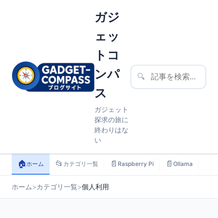
ガジ
ェッ
トコ
ンパ
🔍
ス
ガジェット
探求の旅に
終わりはな
い
🏠
📂
📄
📄
📄
ホーム
カテゴリ一覧
Raspberry Pi
Ollama
ス
ホーム
>
カテゴリ一覧
>
個人利用