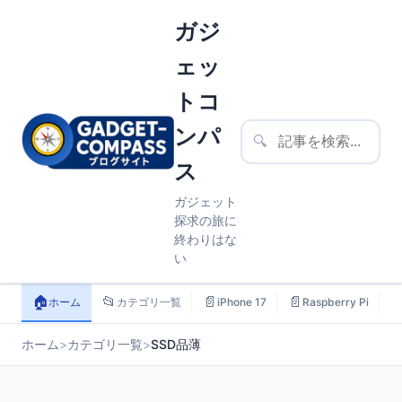
ガジ
ェッ
トコ
ンパ
🔍
ス
ガジェット
探求の旅に
終わりはな
い
🏠
📂
📄
📄

ホーム
カテゴリ一覧
iPhone 17
Raspberry Pi
ホーム
>
カテゴリ一覧
>
SSD品薄