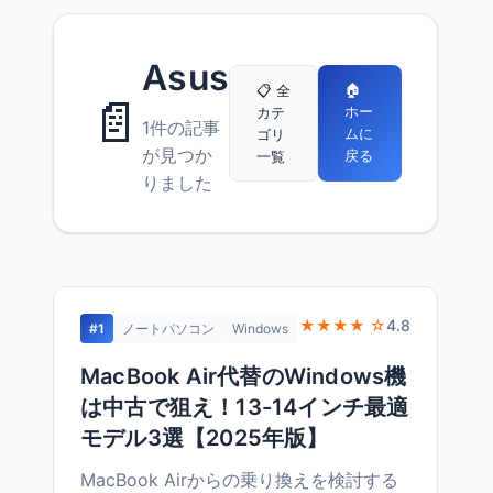
Asus
🏠
📋 全
📄
ホー
カテ
1件の記事
ムに
ゴリ
が見つか
戻る
一覧
りました
★★★★ ☆
4.8
#1
ノートパソコン
Windows
MacBook Air代替のWindows機
は中古で狙え！13-14インチ最適
モデル3選【2025年版】
MacBook Airからの乗り換えを検討する