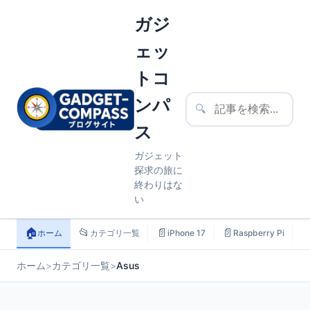
ガジ
ェッ
トコ
ンパ
🔍
ス
ガジェット
探求の旅に
終わりはな
い
🏠
📂
📄
📄

ホーム
カテゴリ一覧
iPhone 17
Raspberry Pi
ホーム
>
カテゴリ一覧
>
Asus