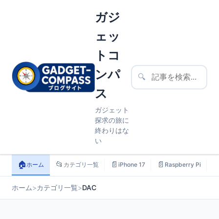
ガジ
ェッ
トコ
ンパ
🔍
ス
ガジェット
探求の旅に
終わりはな
い
🏠
📂
📄
📄

ホーム
カテゴリ一覧
iPhone 17
Raspberry Pi
ホーム
>
カテゴリ一覧
>
DAC