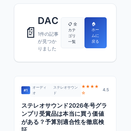
DAC
🏠
📋 全
📄
ホー
カテ
1件の記事
ムに
ゴリ
が見つか
戻る
一覧
りました
★★★★
オーディ
ステレオサウン
4.5
#1
☆
オ
ド
ステレオサウンド2026冬号グラ
ンプリ受賞品は本当に買う価値
がある？予算別適合性を徹底検
証