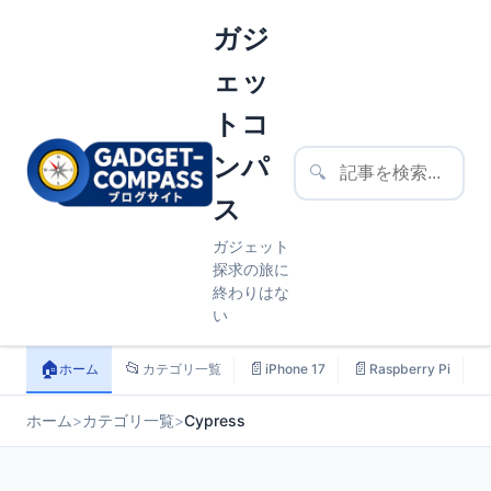
ガジ
ェッ
トコ
ンパ
🔍
ス
ガジェット
探求の旅に
終わりはな
い
🏠
📂
📄
📄

ホーム
カテゴリ一覧
iPhone 17
Raspberry Pi
ホーム
>
カテゴリ一覧
>
Cypress