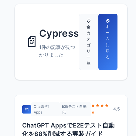
🏠
📋
ホ
全
Cypress
ー
カ
📄
ム
テ
に
ゴ
1件の記事が見つ
戻
リ
かりました
る
一
覧
★★★★
ChatGPT
E2Eテスト自動
4.5
#1
☆
Apps
化
ChatGPT AppsでE2Eテスト自動
化を88%削減する実装ガイド