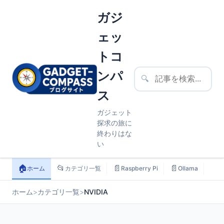
ガジ
ェッ
トコ
ンパ
🔍
ス
ガジェット
探求の旅に
終わりはな
い
🏠
📂
📄
📄
📄
ホーム
カテゴリ一覧
Raspberry Pi
Ollama
ス
ホーム
>
カテゴリ一覧
>
NVIDIA