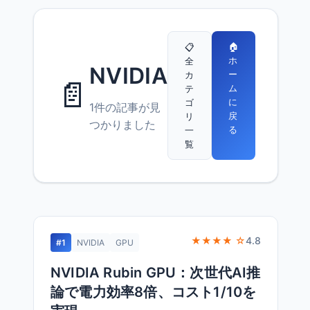
🏠
📋
ホ
全
NVIDIA
ー
カ
📄
ム
テ
に
ゴ
1件の記事が見
戻
リ
つかりました
る
一
覧
★★★★ ☆
4.8
#1
NVIDIA
GPU
NVIDIA Rubin GPU：次世代AI推
論で電力効率8倍、コスト1/10を