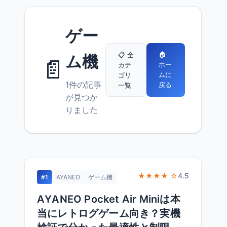
ゲー
🏠
📋 全
ム機
📄
ホー
カテ
ムに
ゴリ
1件の記事
戻る
一覧
が見つか
りました
★★★★ ☆
4.5
#1
AYANEO
ゲーム機
AYANEO Pocket Air Miniは本
当にレトログゲーム向き？実機