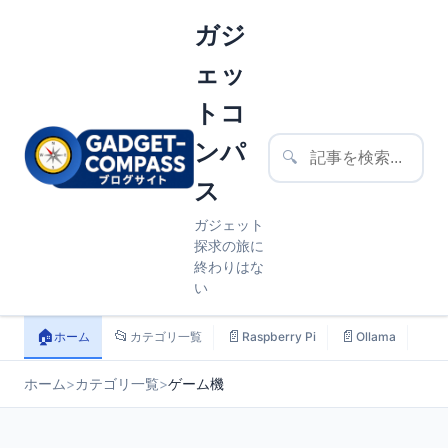
ガジ
ェッ
トコ
ンパ
🔍
ス
ガジェット
探求の旅に
終わりはな
い
🏠
📂
📄
📄
📄
ホーム
カテゴリ一覧
Raspberry Pi
Ollama
ス
ホーム
>
カテゴリ一覧
>
ゲーム機