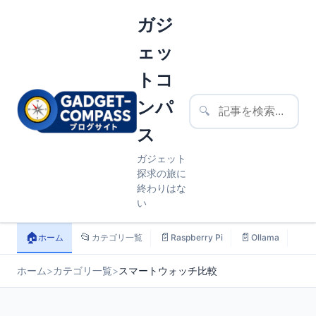
ガジ
ェッ
トコ
ンパ
🔍
ス
ガジェット
探求の旅に
終わりはな
い
🏠
📂
📄
📄
📄
ホーム
カテゴリ一覧
Raspberry Pi
Ollama
ス
ホーム
>
カテゴリ一覧
>
スマートウォッチ比較