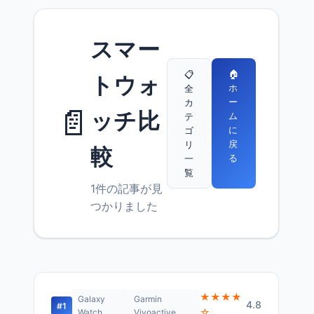
スマー
🏠
📋
トウォ
ホ
全
ー
カ
📄
ッチ比
ム
テ
に
ゴ
戻
リ
較
る
一
覧
1件の記事が見
つかりました
★★★★
Galaxy
Garmin
4.8
#1
☆
Watch
Vivoactive