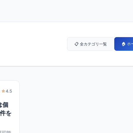
🏠 
📋 全カテゴリ一覧
 ☆
4.5
は個
条件を
用可能