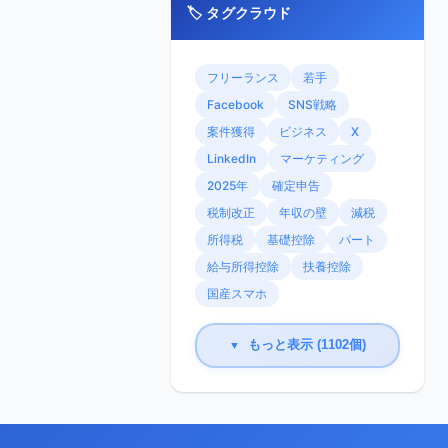
🏷️ タグクラウド
フリーランス
若手
Facebook
SNS戦略
案件獲得
ビジネス
X
LinkedIn
マーケティング
2025年
確定申告
税制改正
年収の壁
減税
所得税
基礎控除
パート
給与所得控除
扶養控除
国産スマホ
もっと表示 (1102個)
▼