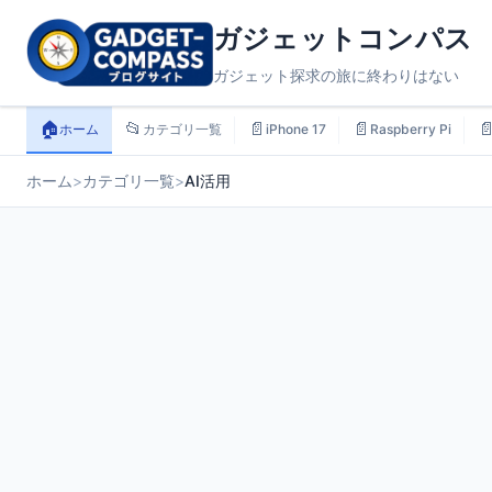
ガジェットコンパス
ガジェット探求の旅に終わりはない
🏠
📂
📄
📄

ホーム
カテゴリ一覧
iPhone 17
Raspberry Pi
ホーム
>
カテゴリ一覧
>
AI活用