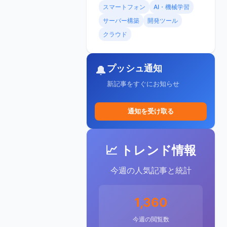
スマートフォン
AI・機械学習
サーバー構築
開発ツール
クラウド
プッシュ通知
🔔
新記事をすぐにお知らせ
通知を受け取る
📈 トレンド情報
今週の人気記事と統計
1,360
今週の閲覧数