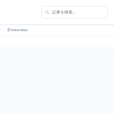
🔍
📄
7
Kubernetes