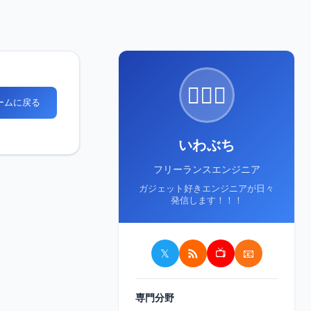
🙋🏻‍♂️
ホームに戻る
いわぶち
フリーランスエンジニア
ガジェット好きエンジニアが日々
発信します！！！
𝕏
📺
📧
専門分野