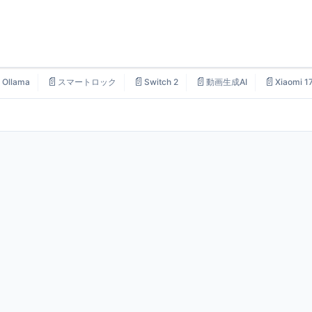

📄
📄
📄
📄
Ollama
スマートロック
Switch 2
動画生成AI
Xiaomi 1