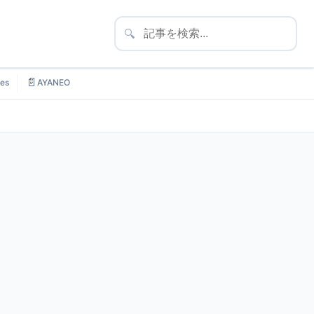
🔍
📄
es
AYANEO