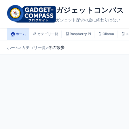
ガジェットコンパス
ガジェット探求の旅に終わりはない
🏠
📂
📄
📄
📄
ホーム
カテゴリ一覧
Raspberry Pi
Ollama
ス
ホーム
>
カテゴリ一覧
>
冬の散歩