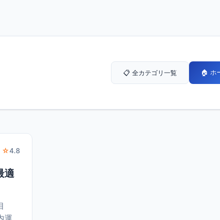
🏠 
📋 全カテゴリ一覧
 ☆
4.8
最適
目
内運