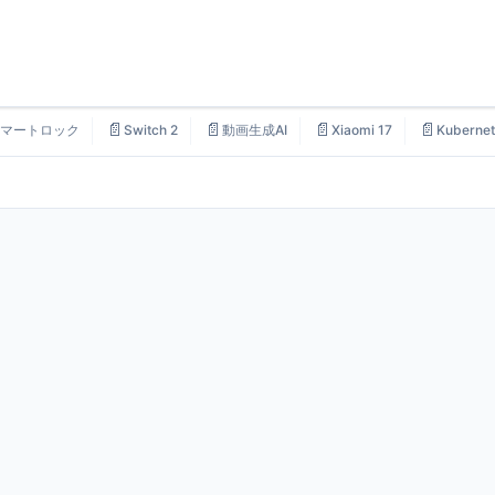
📄
📄
📄
📄
マートロック
Switch 2
動画生成AI
Xiaomi 17
Kubernet