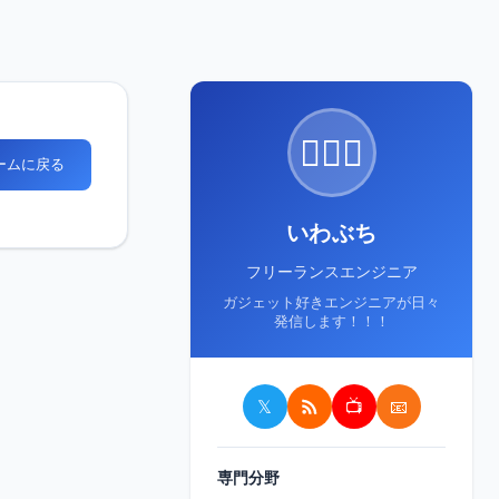
🙋🏻‍♂️
ホームに戻る
いわぶち
フリーランスエンジニア
ガジェット好きエンジニアが日々
発信します！！！
𝕏
📺
📧
専門分野