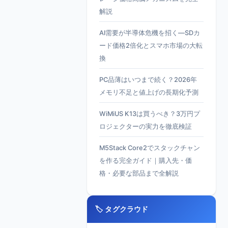
解説
AI需要が半導体危機を招く—SDカ
ード価格2倍化とスマホ市場の大転
換
PC品薄はいつまで続く？2026年
メモリ不足と値上げの長期化予測
WiMiUS K13は買うべき？3万円プ
ロジェクターの実力を徹底検証
M5Stack Core2でスタックチャン
を作る完全ガイド｜購入先・価
格・必要な部品まで全解説
🏷️ タグクラウド