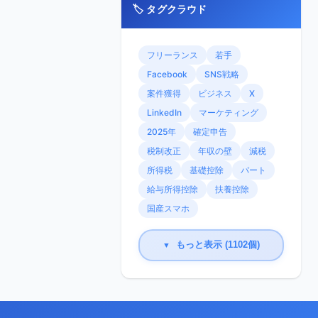
🏷️ タグクラウド
フリーランス
若手
Facebook
SNS戦略
案件獲得
ビジネス
X
LinkedIn
マーケティング
2025年
確定申告
税制改正
年収の壁
減税
所得税
基礎控除
パート
給与所得控除
扶養控除
国産スマホ
もっと表示 (1102個)
▼