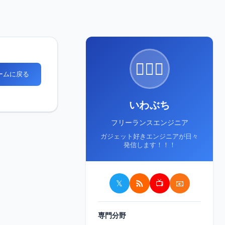
🙋🏻‍♂️
ホームに戻る
いわぶち
フリーランスエンジニア
ガジェット好きエンジニアが日々
発信します！！！
𝕏
📺
📧
専門分野