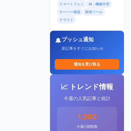
スマートフォン
AI・機械学習
サーバー構築
開発ツール
クラウド
プッシュ通知
🔔
新記事をすぐにお知らせ
通知を受け取る
📈 トレンド情報
今週の人気記事と統計
1,360
今週の閲覧数