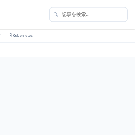
🔍
📄
7
Kubernetes