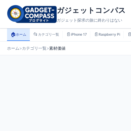
ガジェットコンパス
ガジェット探求の旅に終わりはない
🏠
📂
📄
📄

ホーム
カテゴリ一覧
iPhone 17
Raspberry Pi
ホーム
>
カテゴリ一覧
>
素材価値