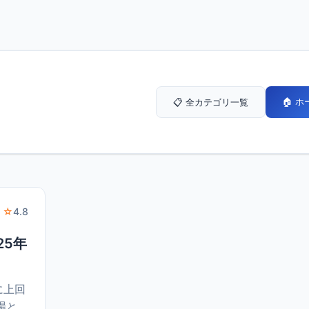
🏠 
📋 全カテゴリ一覧
 ☆
4.8
25年
に上回
場と