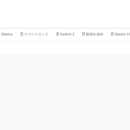

📄
📄
📄
📄
Ollama
スマートロック
Switch 2
動画生成AI
Xiaomi 1