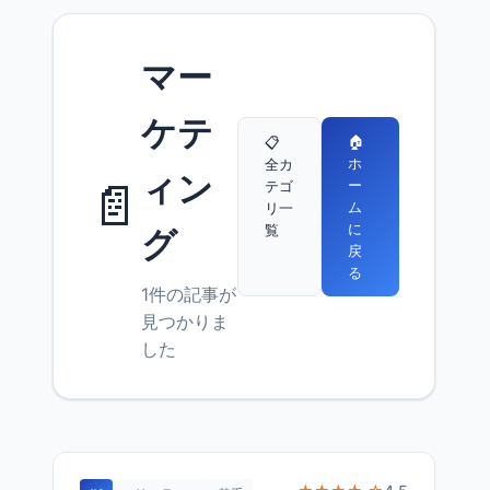
マー
ケテ
🏠
📋
ホ
全カ
ィン
📄
ー
テゴ
ム
リ一
に
覧
グ
戻
る
1件の記事が
見つかりま
した