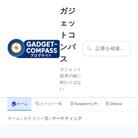
ガジ
ェッ
トコ
ンパ
🔍
ス
ガジェット
探求の旅に
終わりはな
い
🏠
📂
📄
📄
📄
ホーム
カテゴリ一覧
Raspberry Pi
Ollama
ス
ホーム
>
カテゴリ一覧
>
マーケティング