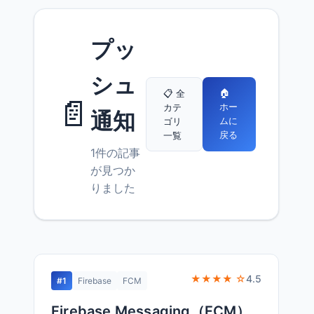
プッ
シュ
🏠
📋 全
📄
ホー
カテ
通知
ムに
ゴリ
戻る
一覧
1件の記事
が見つか
りました
★★★★ ☆
4.5
#1
Firebase
FCM
Firebase Messaging（FCM）