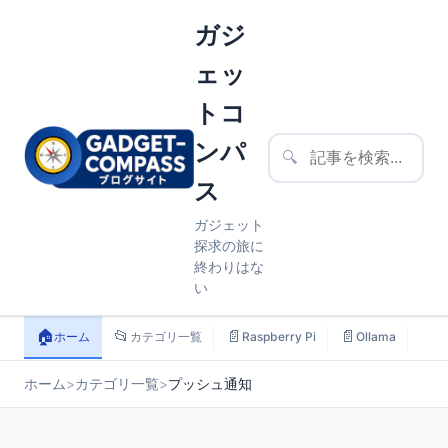
ガジ
ェッ
トコ
ンパ
🔍
ス
ガジェット
探求の旅に
終わりはな
い
🏠
📂
📄
📄
📄
ホーム
カテゴリ一覧
Raspberry Pi
Ollama
ス
ホーム
>
カテゴリ一覧
>
プッシュ通知