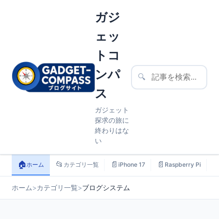
ガジ
ェッ
トコ
ンパ
🔍
ス
ガジェット
探求の旅に
終わりはな
い
🏠
📂
📄
📄

ホーム
カテゴリ一覧
iPhone 17
Raspberry Pi
ホーム
>
カテゴリ一覧
>
ブログシステム