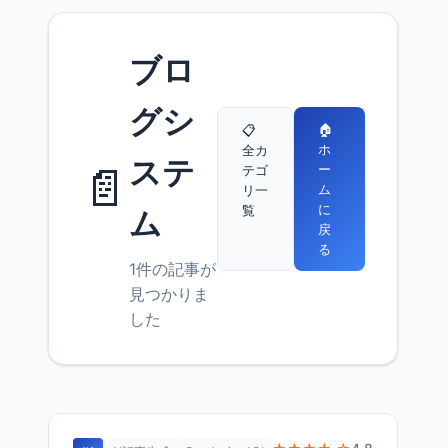
ブロ
グシ
🏠
📋
ホ
全カ
ステ
📄
ー
テゴ
ム
リ一
に
覧
ム
戻
る
1件の記事が
見つかりま
した