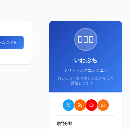
🙋🏻‍♂️
ホームに戻る
いわぶち
フリーランスエンジニア
ガジェット好きエンジニアが日々
発信します！！！
𝕏
📺
📧
専門分野