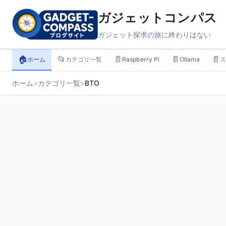
ガジェットコンパス
ガジェット探求の旅に終わりはない
🏠
📂
📄
📄
📄
ホーム
カテゴリ一覧
Raspberry Pi
Ollama
ス
ホーム
>
カテゴリ一覧
>
BTO