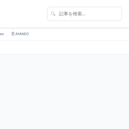
🔍
📄
es
AYANEO