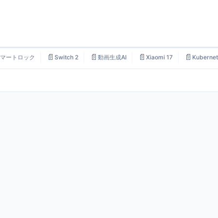
📄
📄
📄
📄
マートロック
Switch 2
動画生成AI
Xiaomi 17
Kubernet