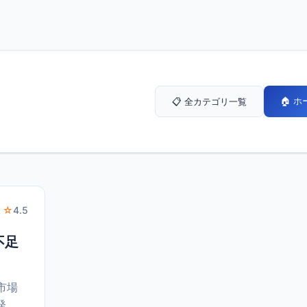
🏠 
📋 全カテゴリ一覧
 ☆
4.5
不足
市場
発