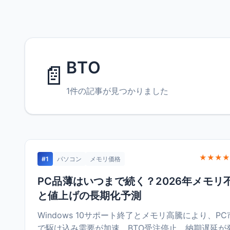
BTO
📄
1件の記事が見つかりました
★★★★
#1
パソコン
メモリ価格
PC品薄はいつまで続く？2026年メモリ
と値上げの長期化予測
Windows 10サポート終了とメモリ高騰により、PC
で駆け込み需要が加速。BTO受注停止、納期遅延が