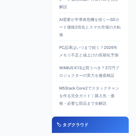
解説
AI需要が半導体危機を招く—SDカ
ード価格2倍化とスマホ市場の大転
換
PC品薄はいつまで続く？2026年
メモリ不足と値上げの長期化予測
WiMiUS K13は買うべき？3万円プ
ロジェクターの実力を徹底検証
M5Stack Core2でスタックチャン
を作る完全ガイド｜購入先・価
格・必要な部品まで全解説
🏷️ タグクラウド