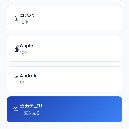
コスパ
📄
12件
Apple
🍎
10件
Android
📄
9件
全カテゴリ
📂
一覧を見る