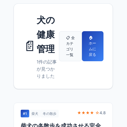
犬の
健康
🏠
📋 全
📄
ホー
カテ
管理
ムに
ゴリ
戻る
一覧
1件の記事
が見つか
りました
★★★★ ☆
4.8
#1
柴犬
冬の散歩
柴犬の冬散歩を成功させる完全