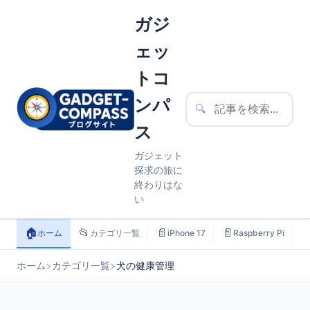
ガジ
ェッ
トコ
ンパ
🔍
ス
ガジェット
探求の旅に
終わりはな
い
🏠
📂
📄
📄

ホーム
カテゴリ一覧
iPhone 17
Raspberry Pi
ホーム
>
カテゴリ一覧
>
犬の健康管理