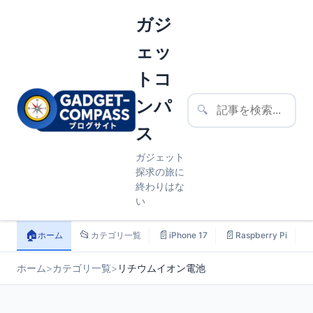
ガジ
ェッ
トコ
ンパ
🔍
ス
ガジェット
探求の旅に
終わりはな
い
🏠
📂
📄
📄

ホーム
カテゴリ一覧
iPhone 17
Raspberry Pi
ホーム
>
カテゴリ一覧
>
リチウムイオン電池