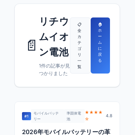
リチウ
🏠
📋
ホ
全
ムイオ
ー
カ
📄
ム
テ
に
ゴ
ン電池
戻
リ
る
一
1件の記事が見
覧
つかりました
★★★★
モバイルバッテ
準固体電
4.8
#1
☆
リー
池
2026年モバイルバッテリーの革