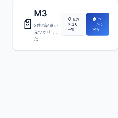
M3
📄
🏠 ホ
📋 全カ
ームに
テゴリ
2件の記事が
戻る
一覧
見つかりまし
た