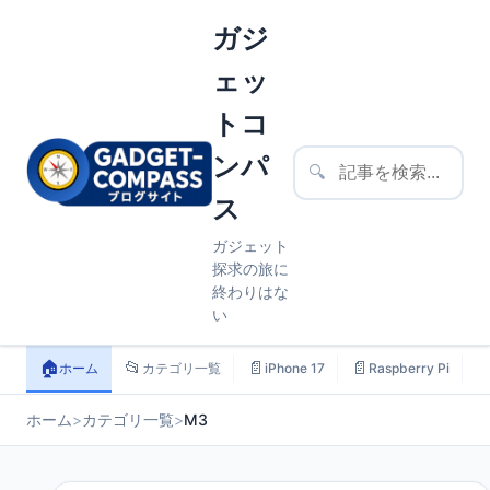
ガジ
ェッ
トコ
ンパ
🔍
ス
ガジェット
探求の旅に
終わりはな
い
🏠
📂
📄
📄

ホーム
カテゴリ一覧
iPhone 17
Raspberry Pi
ホーム
>
カテゴリ一覧
>
M3