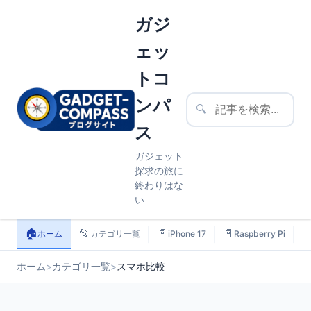
ガジ
ェッ
トコ
ンパ
🔍
ス
ガジェット
探求の旅に
終わりはな
い
🏠
📂
📄
📄

ホーム
カテゴリ一覧
iPhone 17
Raspberry Pi
ホーム
>
カテゴリ一覧
>
スマホ比較