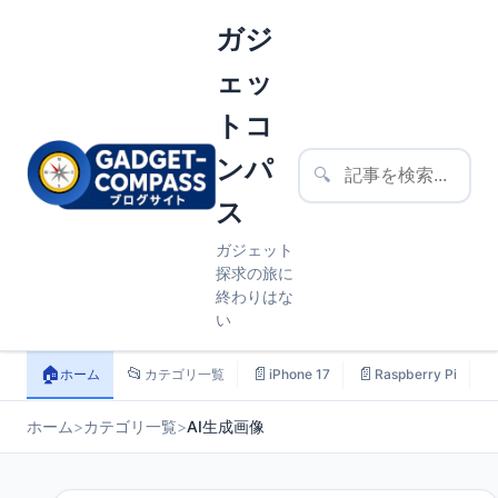
ガジ
ェッ
トコ
ンパ
🔍
ス
ガジェット
探求の旅に
終わりはな
い
🏠
📂
📄
📄

ホーム
カテゴリ一覧
iPhone 17
Raspberry Pi
ホーム
>
カテゴリ一覧
>
AI生成画像