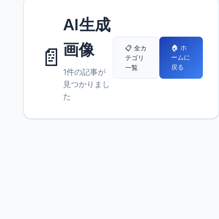
AI生成
画像
📄
🏠 ホ
📋 全カ
ームに
テゴリ
戻る
一覧
1件の記事が
見つかりまし
た