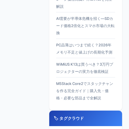
解説
AI需要が半導体危機を招く—SDカ
ード価格2倍化とスマホ市場の大転
換
PC品薄はいつまで続く？2026年
メモリ不足と値上げの長期化予測
WiMiUS K13は買うべき？3万円プ
ロジェクターの実力を徹底検証
M5Stack Core2でスタックチャン
を作る完全ガイド｜購入先・価
格・必要な部品まで全解説
🏷️ タグクラウド