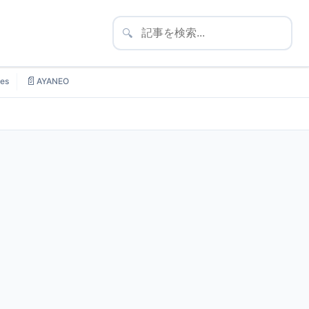
🔍
📄
es
AYANEO