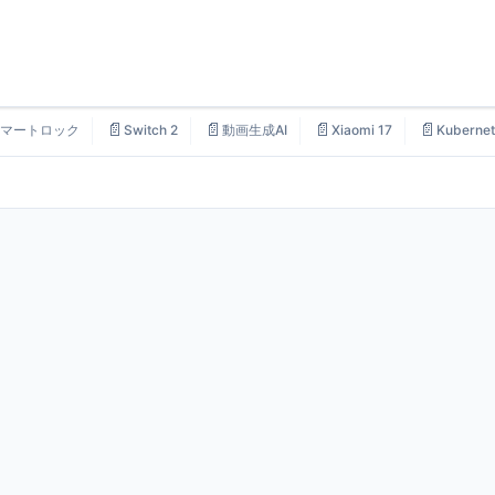
📄
📄
📄
📄
マートロック
Switch 2
動画生成AI
Xiaomi 17
Kubernet