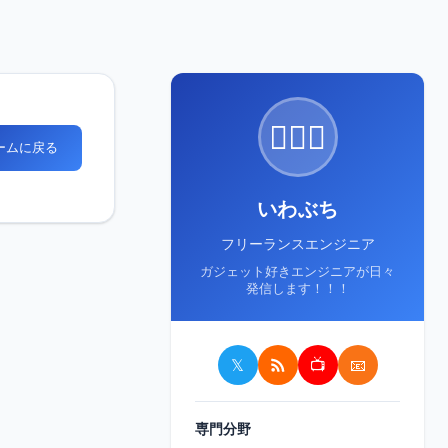
🙋🏻‍♂️
ホームに戻る
いわぶち
フリーランスエンジニア
ガジェット好きエンジニアが日々
発信します！！！
𝕏
📺
📧
専門分野