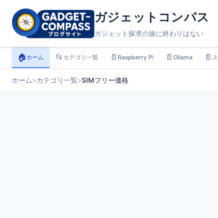
ガジェットコンパス
ガジェット探求の旅に終わりはない
🏠
📂
📄
📄
📄
ホーム
カテゴリ一覧
Raspberry Pi
Ollama
ス
ホーム
>
カテゴリ一覧
>
SIMフリー価格