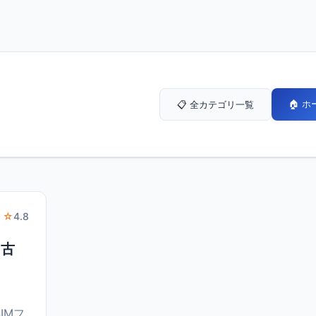
🏠 
📋 全カテゴリ一覧
 ☆
4.8
中古
SIMフ