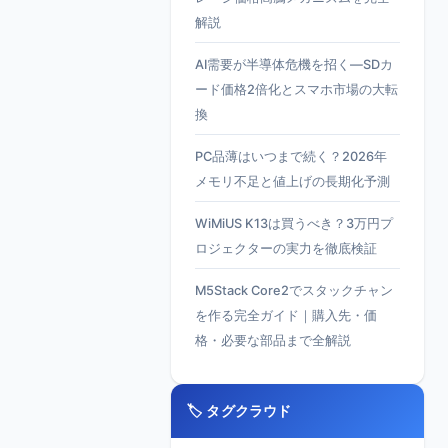
解説
AI需要が半導体危機を招く—SDカ
ード価格2倍化とスマホ市場の大転
換
PC品薄はいつまで続く？2026年
メモリ不足と値上げの長期化予測
WiMiUS K13は買うべき？3万円プ
ロジェクターの実力を徹底検証
M5Stack Core2でスタックチャン
を作る完全ガイド｜購入先・価
格・必要な部品まで全解説
🏷️ タグクラウド