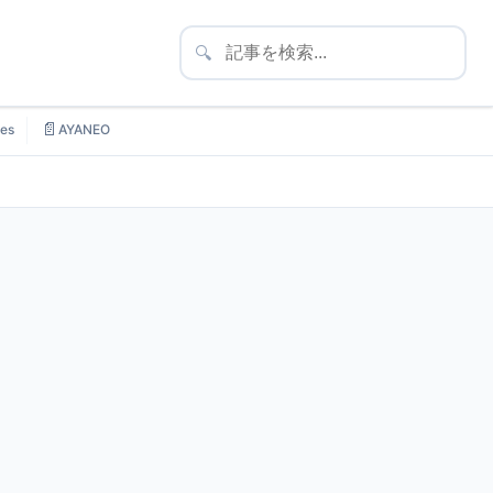
🔍
📄
es
AYANEO