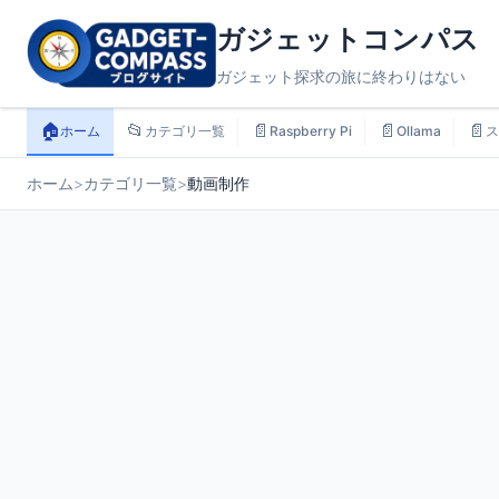
ガジェットコンパス
ガジェット探求の旅に終わりはない
🏠
📂
📄
📄
📄
ホーム
カテゴリ一覧
Raspberry Pi
Ollama
ス
ホーム
>
カテゴリ一覧
>
動画制作