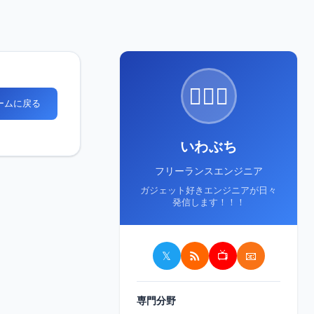
🙋🏻‍♂️
ホームに戻る
いわぶち
フリーランスエンジニア
ガジェット好きエンジニアが日々
発信します！！！
𝕏
📺
📧
専門分野