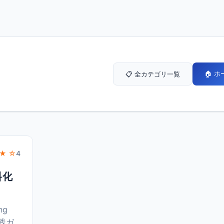
🏠 
📋 全カテゴリ一覧
★ ☆
4
料化
ng
実践ガ