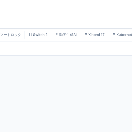
📄
📄
📄
📄
マートロック
Switch 2
動画生成AI
Xiaomi 17
Kubernet