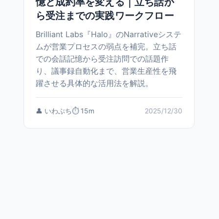
憶と成約率を変える｜立ち話か
ら受注までの実践ワークフロー
Brilliant Labs『Halo』のNarrativeシステ
ムが営業プロセスの弱点を補完。立ち話
での会話記憶から受注訪問での話題作
り、議事録自動化まで、営業生産性を飛
躍させる具体的な活用法を解説。
👤 いわぶち
⏱️ 15m
2025/12/30