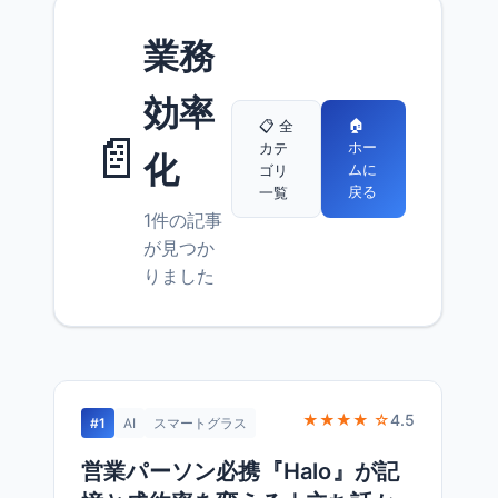
業務
効率
🏠
📋 全
📄
ホー
カテ
化
ムに
ゴリ
戻る
一覧
1件の記事
が見つか
りました
★★★★ ☆
4.5
#1
AI
スマートグラス
営業パーソン必携『Halo』が記