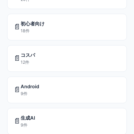
初心者向け
📄
18件
コスパ
📄
12件
Android
📄
9件
生成AI
📄
9件