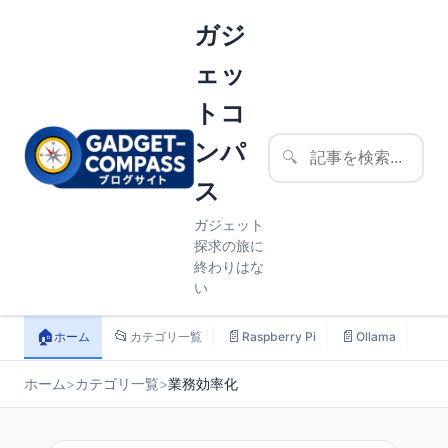
ガジ
ェッ
トコ
ンパ
🔍
ス
ガジェット
探求の旅に
終わりはな
い
🏠
📂
📄
📄
📄
ホーム
カテゴリ一覧
Raspberry Pi
Ollama
ス
ホーム
>
カテゴリ一覧
>
業務効率化