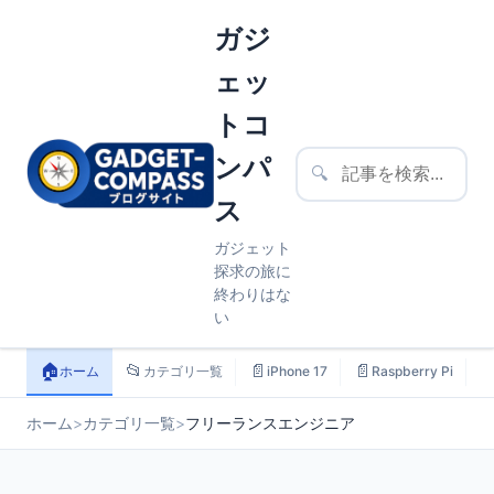
ガジ
ェッ
トコ
ンパ
🔍
ス
ガジェット
探求の旅に
終わりはな
い
🏠
📂
📄
📄

ホーム
カテゴリ一覧
iPhone 17
Raspberry Pi
ホーム
>
カテゴリ一覧
>
フリーランスエンジニア