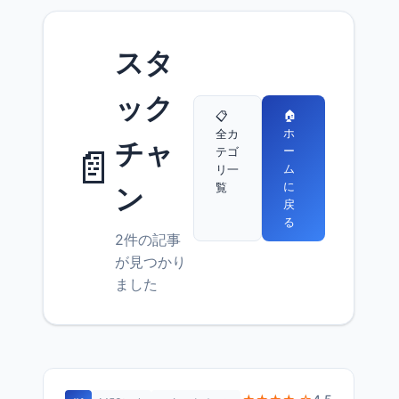
スタ
ック
🏠
📋
ホ
全カ
チャ
📄
ー
テゴ
ム
リ一
に
覧
ン
戻
る
2件の記事
が見つかり
ました