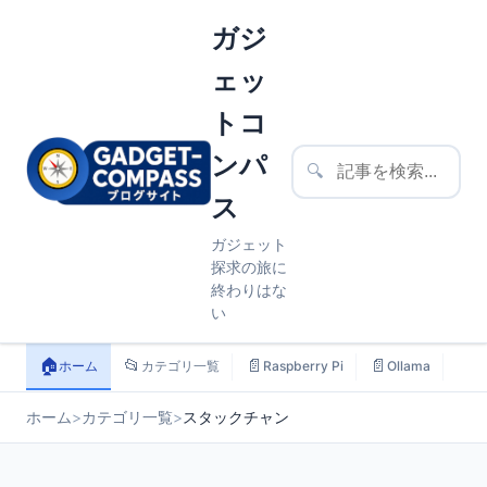
ガジ
ェッ
トコ
ンパ
🔍
ス
ガジェット
探求の旅に
終わりはな
い
🏠
📂
📄
📄
📄
ホーム
カテゴリ一覧
Raspberry Pi
Ollama
ス
ホーム
>
カテゴリ一覧
>
スタックチャン