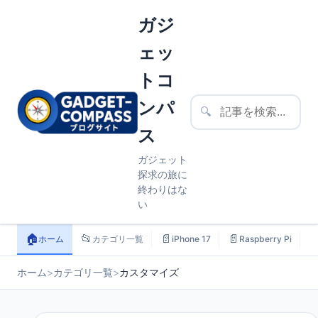
ガジ
ェッ
トコ
ンパ
🔍
ス
ガジェット
探求の旅に
終わりはな
い
🏠
📂
📄
📄

ホーム
カテゴリ一覧
iPhone 17
Raspberry Pi
ホーム
>
カテゴリ一覧
>
カスタマイズ