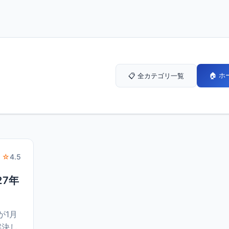
🏠 
📋 全カテゴリ一覧
 ☆
4.5
27年
が1月
解決し