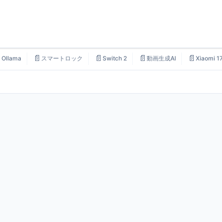

📄
📄
📄
📄
Ollama
スマートロック
Switch 2
動画生成AI
Xiaomi 1