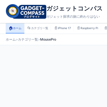
ガジェットコンパス
ガジェット探求の旅に終わりはない
🏠
📂
📄
📄

ホーム
カテゴリ一覧
iPhone 17
Raspberry Pi
ホーム
>
カテゴリ一覧
>
MousePro