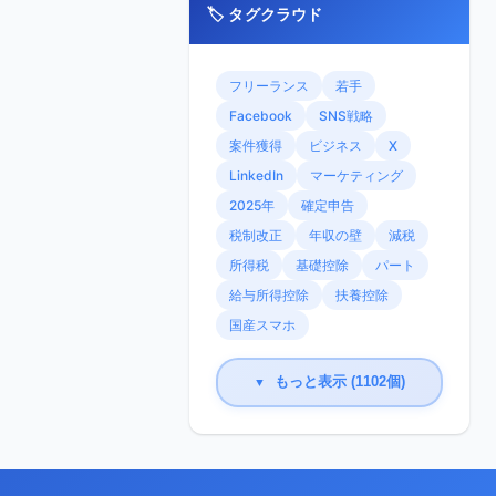
🏷️ タグクラウド
フリーランス
若手
Facebook
SNS戦略
案件獲得
ビジネス
X
LinkedIn
マーケティング
2025年
確定申告
税制改正
年収の壁
減税
所得税
基礎控除
パート
給与所得控除
扶養控除
国産スマホ
もっと表示 (1102個)
▼