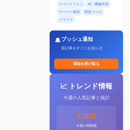
スマートフォン
AI・機械学習
サーバー構築
開発ツール
クラウド
プッシュ通知
🔔
新記事をすぐにお知らせ
通知を受け取る
📈 トレンド情報
今週の人気記事と統計
1,360
今週の閲覧数