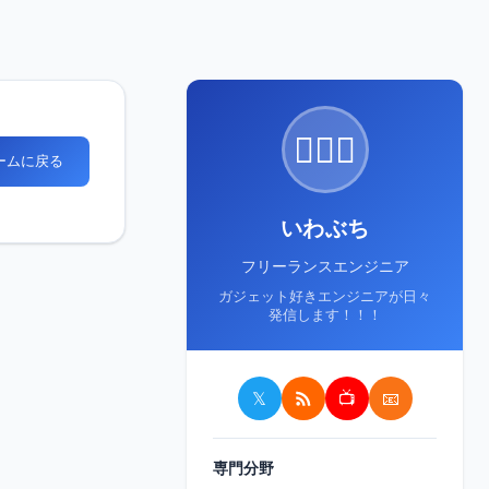
🙋🏻‍♂️
ホームに戻る
いわぶち
フリーランスエンジニア
ガジェット好きエンジニアが日々
発信します！！！
𝕏
📺
📧
専門分野