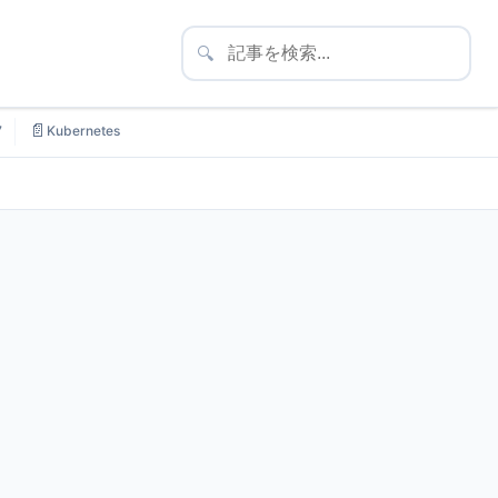
🔍
📄
7
Kubernetes