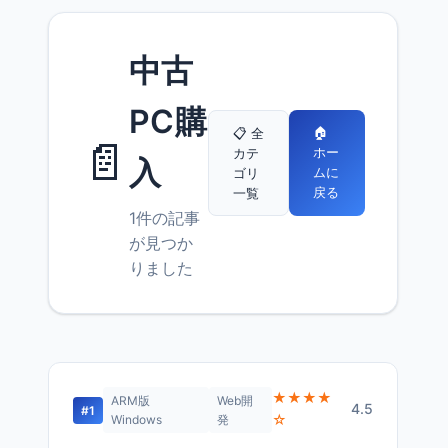
中古
PC購
🏠
📋 全
📄
ホー
カテ
入
ムに
ゴリ
戻る
一覧
1件の記事
が見つか
りました
★★★★
ARM版
Web開
4.5
#1
☆
Windows
発