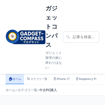
ガジ
ェッ
トコ
ンパ
🔍
ス
ガジェット
探求の旅に
終わりはな
い
🏠
📂
📄
📄

ホーム
カテゴリ一覧
iPhone 17
Raspberry Pi
ホーム
>
カテゴリ一覧
>
中古PC購入