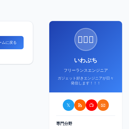
🙋🏻‍♂️
ホームに戻る
いわぶち
フリーランスエンジニア
ガジェット好きエンジニアが日々
発信します！！！
𝕏
📺
📧
専門分野