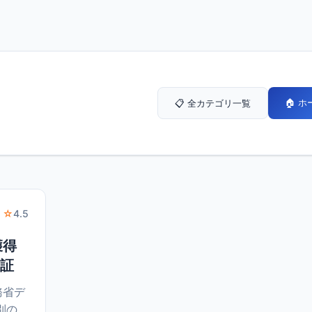
🏠 
📋 全カテゴリ一覧
 ☆
4.5
獲得
検証
務省デ
別の