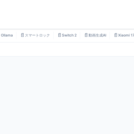

📄
📄
📄
📄
Ollama
スマートロック
Switch 2
動画生成AI
Xiaomi 1