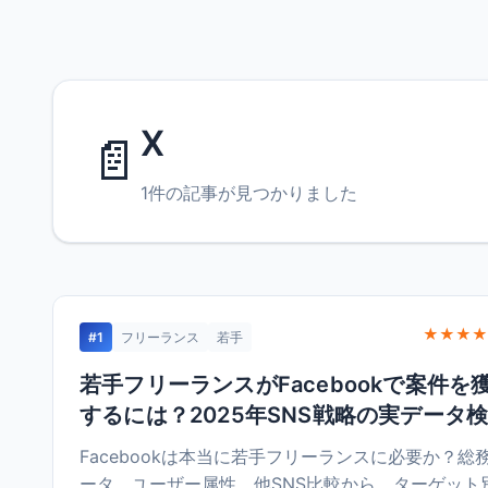
X
📄
1件の記事が見つかりました
★★★★
#1
フリーランス
若手
若手フリーランスがFacebookで案件を
するには？2025年SNS戦略の実データ
Facebookは本当に若手フリーランスに必要か？総
ータ、ユーザー属性、他SNS比較から、ターゲット