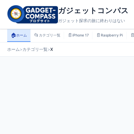
ガジェットコンパス
ガジェット探求の旅に終わりはない
🏠
📂
📄
📄

ホーム
カテゴリ一覧
iPhone 17
Raspberry Pi
ホーム
>
カテゴリ一覧
>
X