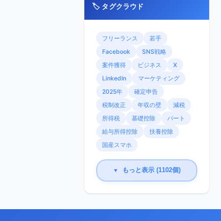
🏷️ タグクラウド
フリーランス
若手
Facebook
SNS戦略
案件獲得
ビジネス
X
LinkedIn
マーケティング
2025年
確定申告
税制改正
年収の壁
減税
所得税
基礎控除
パート
給与所得控除
扶養控除
国産スマホ
もっと表示 (1102個)
▼