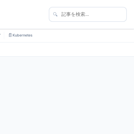
🔍
📄
7
Kubernetes