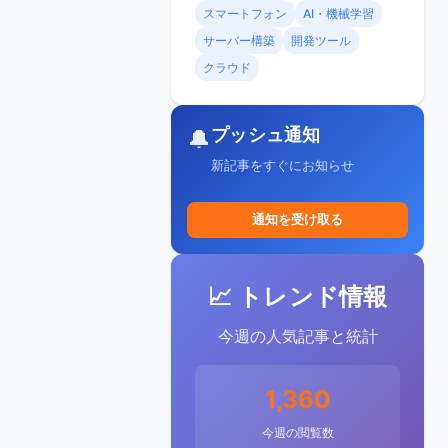
スマートフォン
AI・機械学習
サーバー構築
開発ツール
クラウド
プッシュ通知
🔔
新記事をすぐにお知らせ
通知を受け取る
📈 トレンド情報
今週の人気記事と統計
1,360
今週の閲覧数