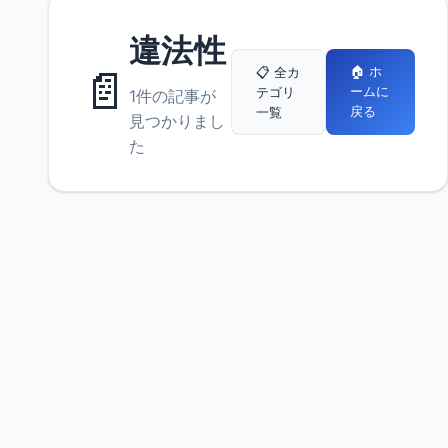
違法性
📄
🏠 ホ
📋 全カ
ームに
テゴリ
1件の記事が
戻る
一覧
見つかりまし
た