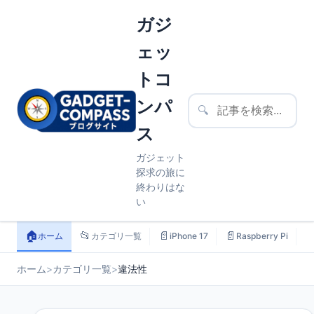
ガジ
ェッ
トコ
ンパ
🔍
ス
ガジェット
探求の旅に
終わりはな
い
🏠
📂
📄
📄

ホーム
カテゴリ一覧
iPhone 17
Raspberry Pi
ホーム
>
カテゴリ一覧
>
違法性