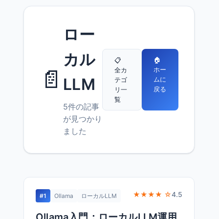
ロー
カル
🏠
📋
📄
ホー
全カ
LLM
ムに
テゴ
戻る
リ一
覧
5件の記事
が見つかり
ました
★★★★ ☆
4.5
#1
Ollama
ローカルLLM
Ollama入門：ローカルLLM運用