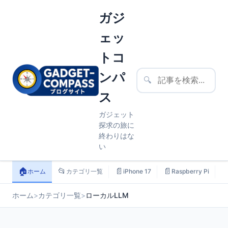
ガジ
ェッ
トコ
ンパ
🔍
ス
ガジェット
探求の旅に
終わりはな
い
🏠
📂
📄
📄

ホーム
カテゴリ一覧
iPhone 17
Raspberry Pi
ホーム
>
カテゴリ一覧
>
ローカルLLM